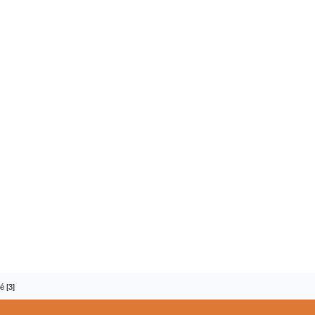
é [3]