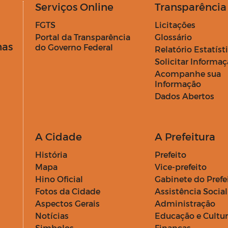
Serviços Online
Transparência
FGTS
Licitações
Portal da Transparência
Glossário
has
do Governo Federal
Relatório Estatíst
Solicitar Informa
Acompanhe sua
Informação
Dados Abertos
A Cidade
A Prefeitura
História
Prefeito
Mapa
Vice-prefeito
Hino Oficial
Gabinete do Prefe
Fotos da Cidade
Assistência Social
Aspectos Gerais
Administração
Notícias
Educação e Cultu
Simbolos
Finanças