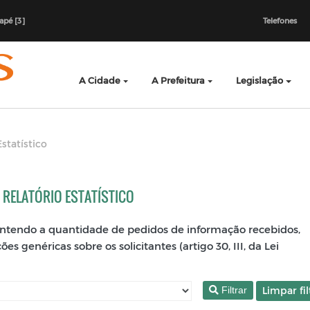
dapé [3]
Telefones
A Cidade
A Prefeitura
Legislação
Estatístico
 - RELATÓRIO ESTATÍSTICO
contendo a quantidade de pedidos de informação recebidos,
 genéricas sobre os solicitantes (artigo 30, III, da Lei
Filtrar
Limpar fi