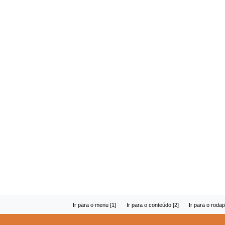
Ir para o menu [1]
Ir para o conteúdo [2]
Ir para o rodap