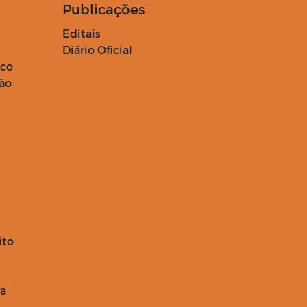
Publicações
Editais
Diário Oficial
ico
ção
ito
ra