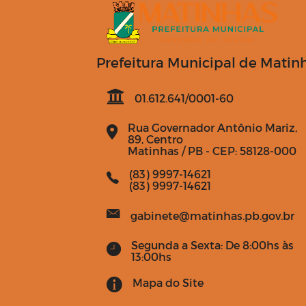
Prefeitura Municipal de Matin
01.612.641/0001-60
Rua Governador Antônio Mariz,
89, Centro
Matinhas / PB - CEP: 58128-000
(83) 9997-14621
(83) 9997-14621
gabinete@matinhas.pb.gov.br
Segunda a Sexta: De 8:00hs às
13:00hs
Mapa do Site