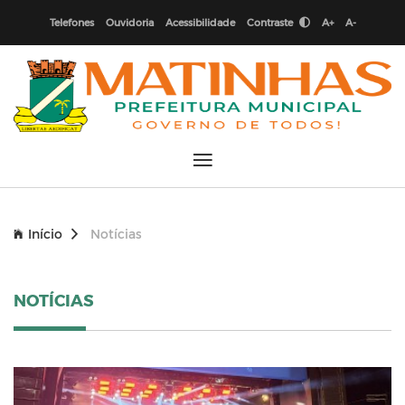
Telefones
Ouvidoria
Acessibilidade
Contraste
A+
A-
Início
Notícias
NOTÍCIAS