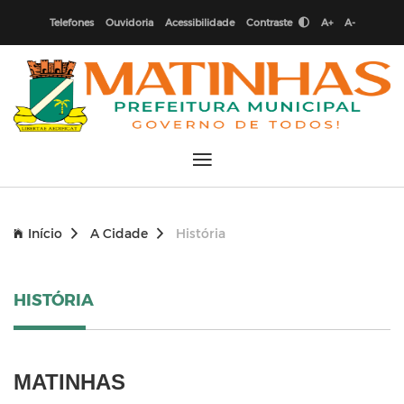
Telefones
Ouvidoria
Acessibilidade
Contraste
A+
A-
Início
A Cidade
História
HISTÓRIA
MATINHAS