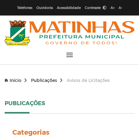
Telefones
Ouvidoria
Acessibilidade
Contraste
A+
A-
Início
Publicações
Avisos de Licitações
PUBLICAÇÕES
Categorias