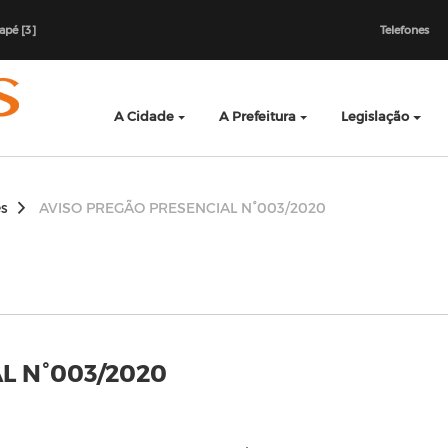
dapé [3]
Telefones
A Cidade
A Prefeitura
Legislação
es
AVISO PREGÃO PRESENCIAL N°003/2020
L N°003/2020