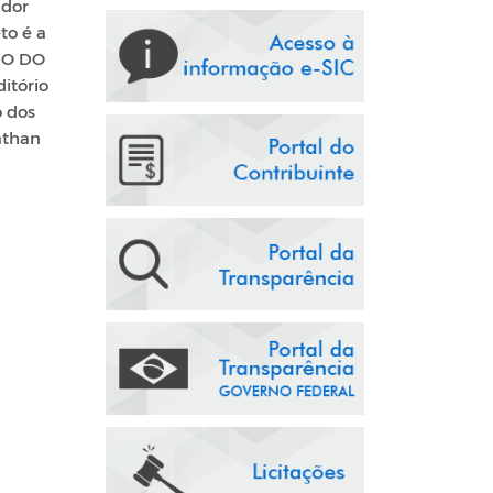
ador
to é a
MO DO
itório
o dos
athan