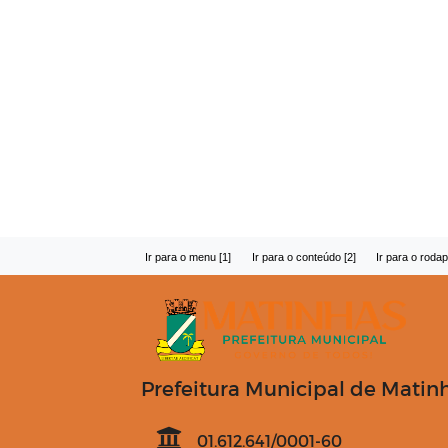
Ir para o menu [1]
Ir para o conteúdo [2]
Ir para o rodap
Prefeitura Municipal de Matin
01.612.641/0001-60