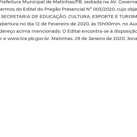
feitura Municipal de Matinhas/PB, sediada na AV. Govern
termos do Edital do Pregão Presencial Nº 003/2020, cujo obje
 SECRETARIA DE EDUCAÇÃO, CULTURA, ESPORTE E TURIS
abertura no dia 12 de Fevereiro de 2020, às 15h00min, no Aud
dereço acima mencionado. O Edital encontra-se à disposiçã
r e www.tce.pb.gov.br. Matinhas, 29 de Janeiro de 2020. Jon