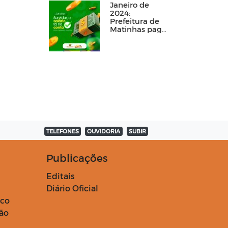
Janeiro de
2024:
Prefeitura de
Matinhas paga
funcionalismo
público dentro
do mês
trabalhado
TELEFONES
OUVIDORIA
SUBIR
Publicações
Editais
Diário Oficial
ico
ção