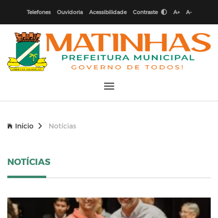
Telefones
Ouvidoria
Acessibilidade
Contraste
A+
A-
Início
Notícias
NOTÍCIAS