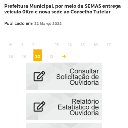
Prefeitura Municipal, por meio da SEMAS entrega
veículo 0Km e nova sede ao Conselho Tutelar
Publicado em:
22 Março 2022
1
2
...
13
14
15
16
17
18
19
20
21