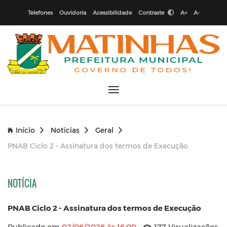
Telefones
Ouvidoria
Acessibilidade
Contraste
A+
A-
Início
Notícias
Geral
PNAB Ciclo 2 - Assinatura dos termos de Execução
NOTÍCIA
PNAB Ciclo 2 - Assinatura dos termos de Execução
Publicado em
02/06/2026 às 16:00
177 Visualizações