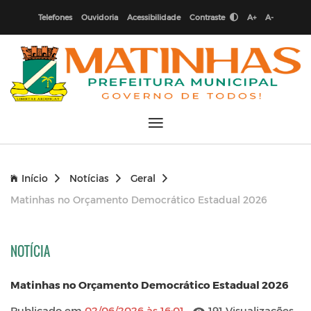
Telefones
Ouvidoria
Acessibilidade
Contraste
A+
A-
Início
Notícias
Geral
Matinhas no Orçamento Democrático Estadual 2026
NOTÍCIA
Matinhas no Orçamento Democrático Estadual 2026
Publicado em
02/06/2026 às 16:01
191 Visualizações