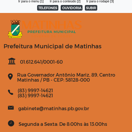
Ir para o menu [1]
Ir para o conteúdo [2]
Ir para o rodapé [3]
TELEFONES
OUVIDORIA
SUBIR
Prefeitura Municipal de Matinhas
01.612.641/0001-60
Rua Governador Antônio Mariz, 89, Centro
Matinhas / PB - CEP: 58128-000
(83) 9997-14621
(83) 9997-14621
gabinete@matinhas.pb.gov.br
Segunda a Sexta: De 8:00hs às 13:00hs