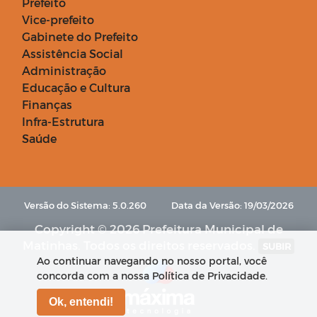
Prefeito
Vice-prefeito
Gabinete do Prefeito
Assistência Social
Administração
Educação e Cultura
Finanças
Infra-Estrutura
Saúde
Versão do Sistema: 5.0.260
Data da Versão: 19/03/2026
Copyright © 2026 Prefeitura Municipal de
Matinhas. Todos os direitos reservados.
SUBIR
Ao continuar navegando no nosso portal, você
concorda com a nossa Política de Privacidade.
Ok, entendi!