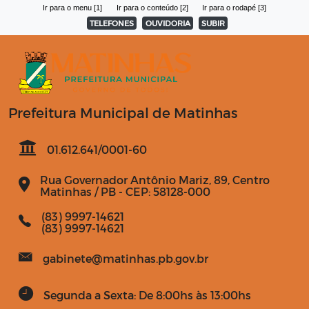
Ir para o menu [1]
Ir para o conteúdo [2]
Ir para o rodapé [3]
TELEFONES
OUVIDORIA
SUBIR
Prefeitura Municipal de Matinhas
01.612.641/0001-60
Rua Governador Antônio Mariz, 89, Centro
Matinhas / PB - CEP: 58128-000
(83) 9997-14621
(83) 9997-14621
gabinete@matinhas.pb.gov.br
Segunda a Sexta: De 8:00hs às 13:00hs