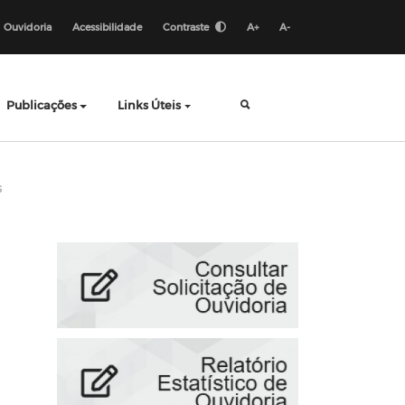
Ouvidoria
Acessibilidade
Contraste
A+
A-
Publicações
Links Úteis
s