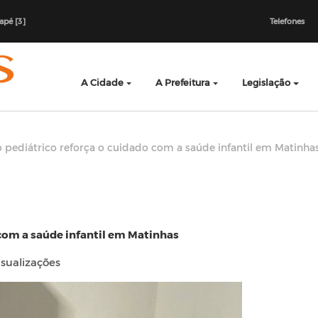
dapé [3]
Telefones
A Cidade
A Prefeitura
Legislação
pediátrico reforça o cuidado com a saúde infantil em Matinha
com a saúde infantil em Matinhas
sualizações