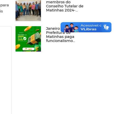
membros do
 para
Conselho Tutelar de
Matinhas 2024-
is
2028
Janeiro de 2024:
Prefeitura de
Matinhas paga
funcionalismo
público dentro do
mês trabalhado