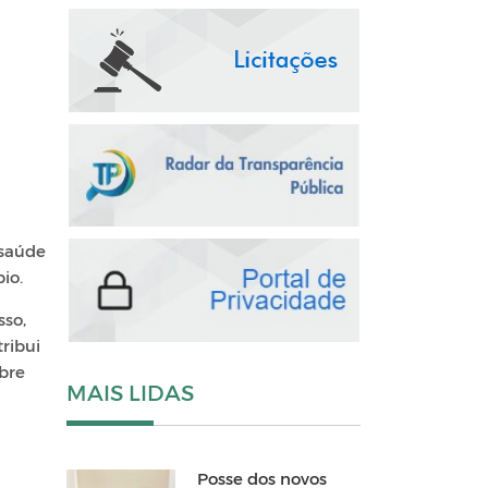
 saúde
io.
sso,
ribui
bre
MAIS LIDAS
Posse dos novos